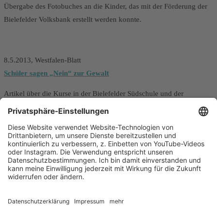
Übergabe des Fotobuches an die Kinder, das mit der Förderung der
Bielefelder Volksbank erstellt werden konnte.
8.5.2013, Westfalen-Blatt
Schüler sagen „Nein“ zur Gewalt
Artikel über die Kurse in der Bielefelder Südschule und der
Erstellung des Fotobandes zum Projekt „Wir sind stark“, die mit
Unterstützung der Bielefelder Volksbank ermöglicht wurde. Jedes
der Kinder hat ein Fotobuch bekommen, so werden die Inhalte in die
Familien getragen.
Dezember 2012, freizeitung des wertreis Gütersloh
Cool bleiben…